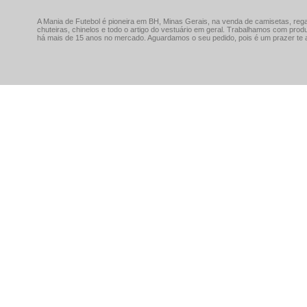
A Mania de Futebol é pioneira em BH, Minas Gerais, na venda de camisetas, rega
chuteiras, chinelos e todo o artigo do vestuário em geral. Trabalhamos com prod
há mais de 15 anos no mercado. Aguardamos o seu pedido, pois é um prazer te a