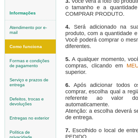
3.
Você verá a foto do produt
o tamanho e a quantidade
Informações
COMPRAR PRODUTO.
4.
Será adicionado na su
Atendimento por e-
mail
produto, com a quantidade e
Você poderá comprar o mes
diferentes.
Como funciona
5.
A qualquer momento, você
Formas e condições
compras, clicando em
MEU
de pagamento
superior.
Serviço e prazos de
6.
Após adicionar todos o
entrega
comprar, escolha qual a regi
referente ao valor do
Defeitos, trocas e
devoluções
automaticamente.
Atenção: a escolha deverá s
de entrega.
Entregas no exterior
7.
Escolhido o local de ent
Política de
PEDIDO.
privacidade