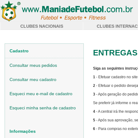
CLUBES NACIONAIS
CLUBES INTERNAC
ENTREGAS
Cadastro
Consultar meus pedidos
Siga as seguintes instruç
1
- Efetuar cadastro no sit
Consultar meu cadastro
2
- Efetuar o pedido desej
Esqueci meu e-mail de cadastro
3
- Após geração do pedid
Se preferir já informe o 
Esqueci minha senha de cadastro
4
- A central irá lhe respon
5
- Após sua aprovação, se
6
- Para compras no exterio
Informações