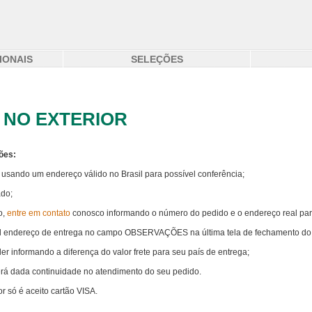
IONAIS
SELEÇÕES
 NO EXTERIOR
ões:
e usando um endereço válido no Brasil para possível conferência;
ado;
o,
entre em contato
conosco informando o número do pedido e o endereço real par
real endereço de entrega no campo OBSERVAÇÕES na última tela de fechamento do
der informando a diferença do valor frete para seu país de entrega;
rá dada continuidade no atendimento do seu pedido.
r só é aceito cartão VISA.