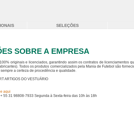
IONAIS
SELEÇÕES
ES SOBRE A EMPRESA
00% originais e licenciados, garantindo assim os contratos de licenciamentos qu
fabricantes). Todos os produtos comercializados pela Mania de Futebol são forneci
do sempre a certeza de procedência e qualidade.
ORT ARTIGOS DO VESTUÁRIO
ue aqui
+ 55 31 98808-7933 Segunda à Sexta-feira das 10h às 18h