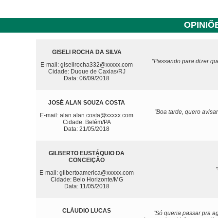
OPINIÕ
GISELI ROCHA DA SILVA
"Passando para dizer que
E-mail: giselirocha332@xxxxx.com
Cidade: Duque de Caxias/RJ
Data: 06/09/2018
JOSÉ ALAN SOUZA COSTA
"Boa tarde, quero avis
E-mail: alan.alan.costa@xxxxx.com
Cidade: Belém/PA
Data: 21/05/2018
GILBERTO EUSTÁQUIO DA
CONCEIÇÃO
"
E-mail: gilbertoamerica@xxxxx.com
Cidade: Belo Horizonte/MG
Data: 11/05/2018
CLÁUDIO LUCAS
"Só queria passar pra a