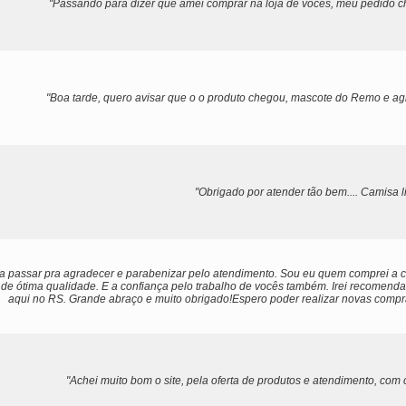
"Passando para dizer que amei comprar na loja de vocês, meu pedido ch
"Boa tarde, quero avisar que o o produto chegou, mascote do Remo e ag
"Obrigado por atender tão bem.... Camisa li
ia passar pra agradecer e parabenizar pelo atendimento. Sou eu quem comprei a c
de ótima qualidade. E a confiança pelo trabalho de vocês também. Irei recomendar
aqui no RS. Grande abraço e muito obrigado!Espero poder realizar novas comp
"Achei muito bom o site, pela oferta de produtos e atendimento, com 