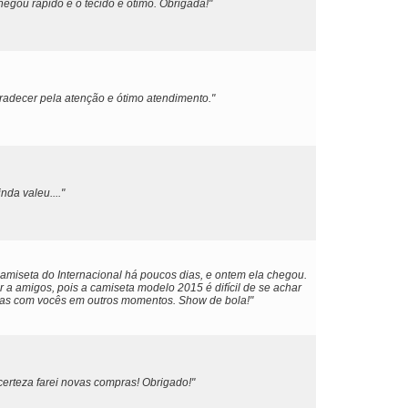
egou rápido e o tecido é ótimo. Obrigada!"
radecer pela atenção e ótimo atendimento."
nda valeu...."
amiseta do Internacional há poucos dias, e ontem ela chegou.
 a amigos, pois a camiseta modelo 2015 é difícil de se achar
ras com vocês em outros momentos. Show de bola!"
certeza farei novas compras! Obrigado!"