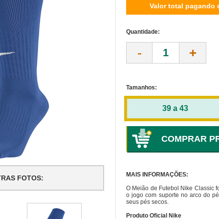
Valor total pagando 
Quantidade:
-
+
Tamanhos:
39 a 43
MAIS INFORMAÇÕES:
TRAS FOTOS:
O Meião de Futebol Nike Classic fo
o jogo com suporte no arco do pé 
seus pés secos.
Produto Oficial Nike