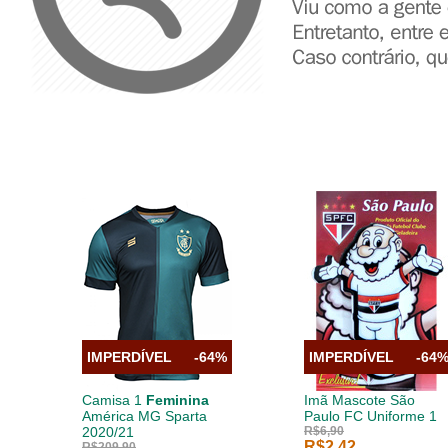
IMPERDÍVEL
-64%
IMPERDÍVEL
-64
Camisa 1
Feminina
Imã Mascote São
América MG Sparta
Paulo FC Uniforme 1
2020/21
R$6,90
R$2,42
R$209,90