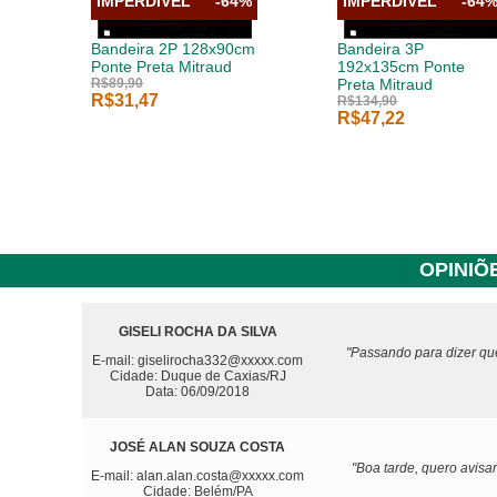
IMPERDÍVEL
-64%
IMPERDÍVEL
-64
Bandeira 2P 128x90cm
Bandeira 3P
Ponte Preta Mitraud
192x135cm Ponte
R$89,90
Preta Mitraud
R$31,47
R$134,90
R$47,22
OPINIÕ
GISELI ROCHA DA SILVA
"Passando para dizer que
E-mail: giselirocha332@xxxxx.com
Cidade: Duque de Caxias/RJ
Data: 06/09/2018
JOSÉ ALAN SOUZA COSTA
"Boa tarde, quero avis
E-mail: alan.alan.costa@xxxxx.com
Cidade: Belém/PA