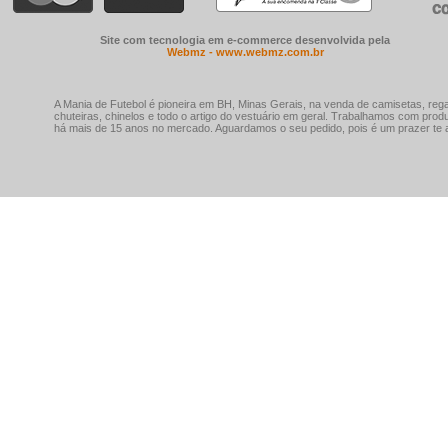
Site com tecnologia em e-commerce desenvolvida pela
Webmz - www.webmz.com.br
A Mania de Futebol é pioneira em BH, Minas Gerais, na venda de camisetas, rega
chuteiras, chinelos e todo o artigo do vestuário em geral. Trabalhamos com prod
há mais de 15 anos no mercado. Aguardamos o seu pedido, pois é um prazer te a