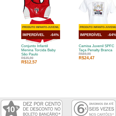
PRODUTO INFANTO-JUVENIL
PRODUTO INFANTO-JUVENI
IMPERDÍVEL
-64%
IMPERDÍVEL
-64
Conjunto Infantil
Camisa Juvenil SPFC
Menina Torcida Baby
Taça Penalty Branca
São Paulo
R$69,90
R$24,47
R$35,90
R$12,57