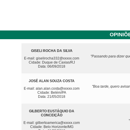
OPINIÕ
GISELI ROCHA DA SILVA
"Passando para dizer que
E-mail: giselirocha332@xxxxx.com
Cidade: Duque de Caxias/RJ
Data: 06/09/2018
JOSÉ ALAN SOUZA COSTA
"Boa tarde, quero avis
E-mail: alan.alan.costa@xxxxx.com
Cidade: Belém/PA
Data: 21/05/2018
GILBERTO EUSTÁQUIO DA
CONCEIÇÃO
"
E-mail: gilbertoamerica@xxxxx.com
Cidade: Belo Horizonte/MG